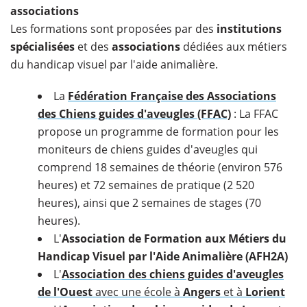
associations
Les formations sont proposées par des
institutions
spécialisées
et des
associations
dédiées aux métiers
du handicap visuel par l'aide animalière.
La
Fédération Française des Associations
des Chiens guides d'aveugles
(FFAC)
: La FFAC
propose un programme de formation pour les
moniteurs de chiens guides d'aveugles qui
comprend 18 semaines de théorie (environ 576
heures) et 72 semaines de pratique (2 520
heures), ainsi que 2 semaines de stages (70
heures).
L'
Association de Formation aux Métiers du
Handicap Visuel par l'Aide Animalière (AFH2A)
L'
Association des chiens guides d'aveugles
de l'Ouest
avec une école à
Angers
et à
Lorient