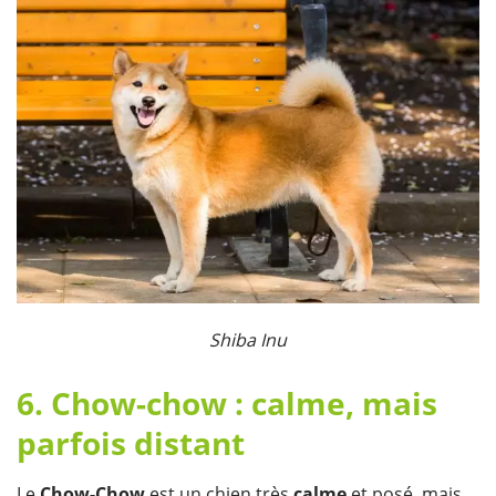
​Shiba Inu
6. Chow-chow : calme, mais
parfois distant
Le
Chow-Chow
est un chien très
calme
et posé, mais